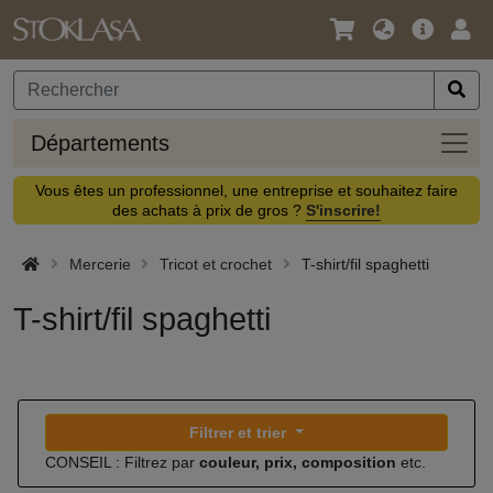
Langue
Offre
Logi
/
principa
Devise
Dépa
Départements
Vous êtes un professionnel, une entreprise et souhaitez faire
des achats à prix de gros ?
S'inscrire!
Mercerie
Tricot et crochet
T-shirt/fil spaghetti
T-shirt/fil spaghetti
Filtrer et trier
CONSEIL : Filtrez par
couleur, prix, composition
etc.