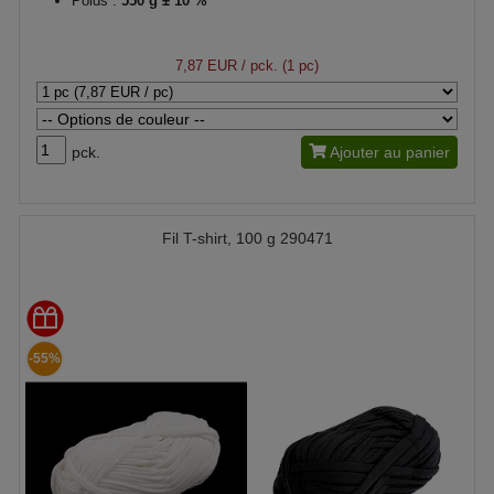
Poids :
550 g ± 10 %
7,87 EUR
/ pck. (1 pc)
pck.
Ajouter au panier
Fil T-shirt, 100 g 290471
-55%