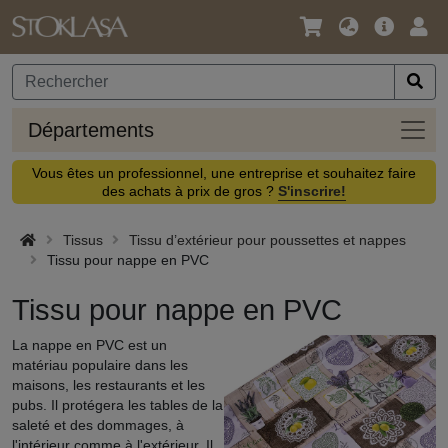
Langue
Offre
Logi
/
principa
Devise
Dépa
Départements
Vous êtes un professionnel, une entreprise et souhaitez faire
des achats à prix de gros ?
S'inscrire!
Tissus
Tissu d’extérieur pour poussettes et nappes
Tissu pour nappe en PVC
Tissu pour nappe en PVC
La nappe en PVC est un
matériau populaire dans les
maisons, les restaurants et les
pubs. Il protégera les tables de la
saleté et des dommages, à
l'intérieur comme à l'extérieur. Il