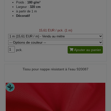
Poids :
180 g/m²
Largeur :
320 cm
à partir de 1 m
Décoratif
15,61 EUR
/ pck. (1 m)
pck.
Ajouter au panier
Tissu pour nappe résistant à l’eau 920087