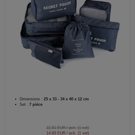
Dimensions :
25 x 33 - 34 x 40 x 12 cm
Set :
7 pièce
22,81 EUR
/ pck. (1 set)
14,83 EUR
/ pck. (1 set)