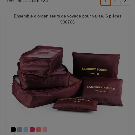
résultats
1 -
12
de
24
1
2
Ensemble d’organiseurs de voyage pour valise, 6 pièces
900766