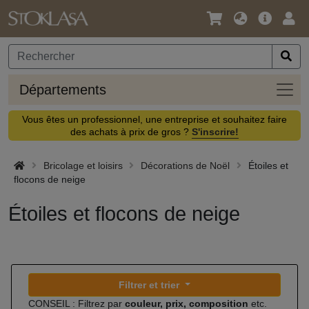
Langue
Offre
Logi
/
principa
Devise
Dépa
Départements
Vous êtes un professionnel, une entreprise et souhaitez faire
des achats à prix de gros ?
S'inscrire!
Bricolage et loisirs
Décorations de Noël
Étoiles et
flocons de neige
Étoiles et flocons de neige
Filtrer et trier
CONSEIL : Filtrez par
couleur, prix, composition
etc.