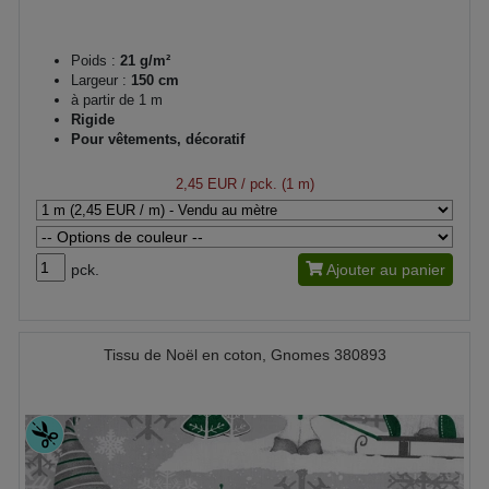
Poids :
21 g/m²
Largeur :
150 cm
à partir de 1 m
Rigide
Pour vêtements, décoratif
2,45 EUR
/ pck. (1 m)
pck.
Ajouter au panier
Tissu de Noël en coton, Gnomes 380893