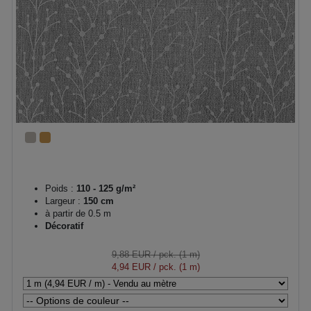
Poids :
110 - 125 g/m²
Largeur :
150 cm
à partir de 0.5 m
Décoratif
9,88 EUR
/ pck. (1 m)
4,94 EUR
/ pck. (1 m)