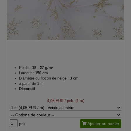
Poids :
18 - 27 g/m²
Largeur :
150 cm
Diamètre du flocon de neige :
3 cm
à partir de 1 m
Décoratif
4,05 EUR
/ pck. (1 m)
pck.
Ajouter au panier