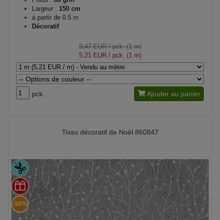
Largeur :
150 cm
à partir de 0.5 m
Décoratif
9,47 EUR
/ pck. (1 m)
5,21 EUR
/ pck. (1 m)
pck.
Ajouter au panier
Tissu décoratif de Noël 860847
-50%