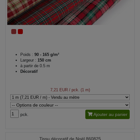
Poids :
90 - 165 g/m²
Largeur :
150 cm
à partir de 0.5 m
Décoratif
7,21 EUR
/ pck. (1 m)
pck.
Ajouter au panier
Tissu décoratif de Noël 860825