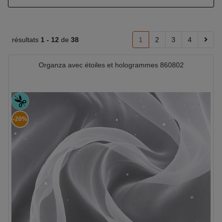
résultats
1 -
12
de
38
1
2
3
4
Organza avec étoiles et hologrammes 860802
-20%