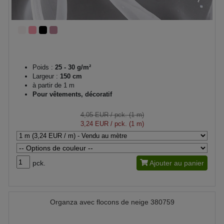
Poids :
25 - 30 g/m²
Largeur :
150 cm
à partir de 1 m
Pour vêtements, décoratif
4,05 EUR
/ pck. (1 m)
3,24 EUR
/ pck. (1 m)
pck.
Ajouter au panier
Organza avec flocons de neige 380759