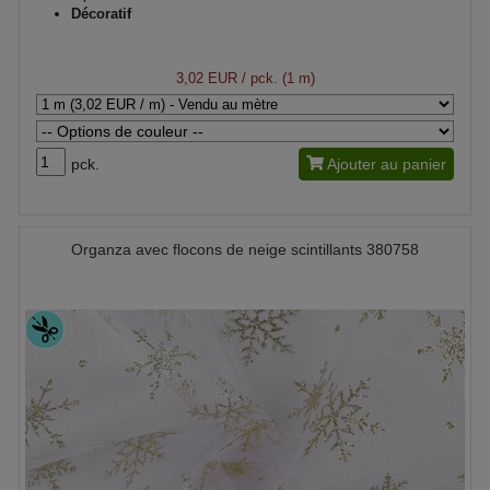
Décoratif
3,02 EUR
/ pck. (1 m)
pck.
Ajouter au panier
Organza avec flocons de neige scintillants 380758