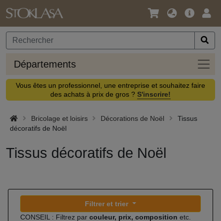
Langue
Offre
Logi
/
principa
Devise
Dépa
Départements
Vous êtes un professionnel, une entreprise et souhaitez faire
des achats à prix de gros ?
S'inscrire!
Bricolage et loisirs
Décorations de Noël
Tissus
décoratifs de Noël
Tissus décoratifs de Noël
Filtrer et trier
CONSEIL : Filtrez par
couleur, prix, composition
etc.