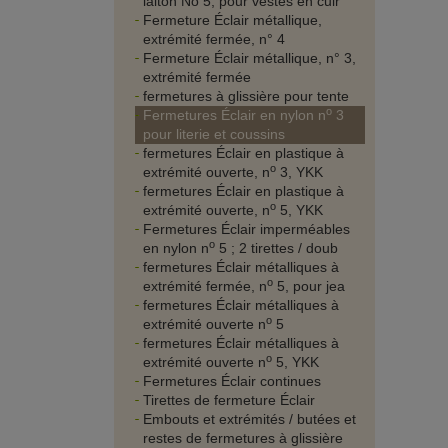
laiton No 5, pour vestes en cuir
Fermeture Éclair métallique,
extrémité fermée, n° 4
Fermeture Éclair métallique, n° 3,
extrémité fermée
fermetures à glissière pour tente
o
Fermetures Éclair en nylon n
3
pour literie et coussins
fermetures Éclair en plastique à
o
extrémité ouverte, n
3, YKK
fermetures Éclair en plastique à
o
extrémité ouverte, n
5, YKK
Fermetures Éclair imperméables
o
en nylon n
5 ; 2 tirettes / doub
fermetures Éclair métalliques à
o
extrémité fermée, n
5, pour jea
fermetures Éclair métalliques à
o
extrémité ouverte n
5
fermetures Éclair métalliques à
o
extrémité ouverte n
5, YKK
Fermetures Éclair continues
Tirettes de fermeture Éclair
Embouts et extrémités / butées et
restes de fermetures à glissière