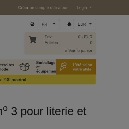
Créer un compte utilisateur
Login
FR
EUR
Prix:
0,- EUR
Articles:
0
» Voir le panier
Emballage
essoires
L’été selon
et
mode
votre style
équipement
os ?
S'inscrire!
o
n
3 pour literie et