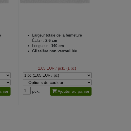
e
Largeur totale de la fermeture
Éclair :
2,6 cm
Longueur :
140 cm
Glissière non verrouillée
1,05 EUR
/ pck. (1 pc)
anier
pck.
Ajouter au panier