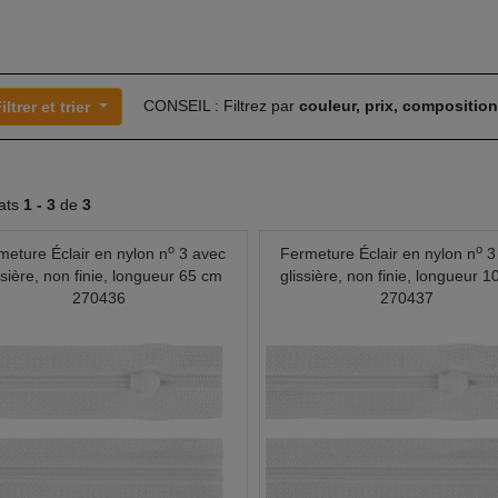
CONSEIL : Filtrez par
couleur, prix, compositio
iltrer et trier
tats
1 -
3
de
3
o
o
meture Éclair en nylon n
3 avec
Fermeture Éclair en nylon n
3
ssière, non finie, longueur 65 cm
glissière, non finie, longueur 
270436
270437