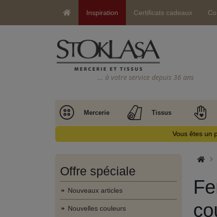
Inspiration
Certificats cadeaux
Co
… à votre service depuis 36 ans
Mercerie
Tissus
Vous êtes un p
Offre spéciale
Fe
Nouveaux articles
co
Nouvelles couleurs