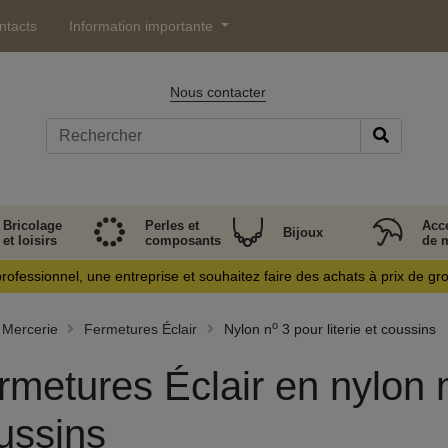
ntacts
Information importante
Nous contacter
Bricolage
Perles et
Acc
Bijoux
et loisirs
composants
de 
rofessionnel, une entreprise et souhaitez faire des achats à prix de gr
o
Mercerie
Fermetures Éclair
Nylon n
3 pour literie et coussins
rmetures Éclair en nylon 
ussins