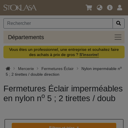
Langue
Offre
Logi
/
principa
Devise
Dépa
Départements
Vous êtes un professionnel, une entreprise et souhaitez faire
des achats à prix de gros ?
S'inscrire!
o
Mercerie
Fermetures Éclair
Nylon imperméable n
5 ; 2 tirettes / double direction
Fermetures Éclair imperméables
o
en nylon n
5 ; 2 tirettes / doub
Filtrer et trier