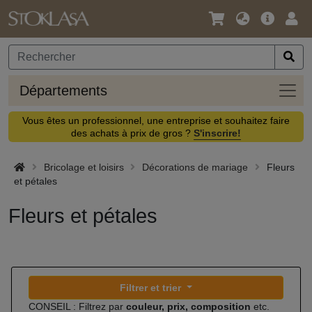
Langue
Offre
Logi
/
principa
Devise
Dépa
Départements
Vous êtes un professionnel, une entreprise et souhaitez faire
des achats à prix de gros ?
S'inscrire!
Bricolage et loisirs
Décorations de mariage
Fleurs
et pétales
Fleurs et pétales
Filtrer et trier
CONSEIL : Filtrez par
couleur, prix, composition
etc.