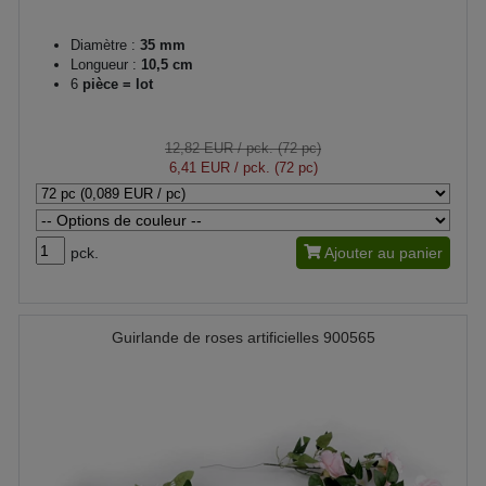
Diamètre :
35 mm
Longueur :
10,5 cm
6
pièce = lot
12,82 EUR
/ pck. (72 pc)
6,41 EUR
/ pck. (72 pc)
pck.
Ajouter au panier
Guirlande de roses artificielles 900565