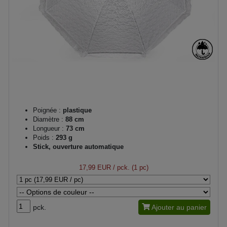
Poignée :
plastique
Diamètre :
88 cm
Longueur :
73 cm
Poids :
293 g
Stick, ouverture automatique
17,99 EUR
/ pck. (1 pc)
pck.
Ajouter au panier