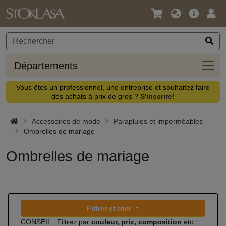
Langue
Offre
Logi
/
principa
Devise
Dépa
Départements
Vous êtes un professionnel, une entreprise et souhaitez faire
des achats à prix de gros ?
S'inscrire!
Accessoires de mode
Parapluies et imperméables
Ombrelles de mariage
Ombrelles de mariage
Filtrer et trier
CONSEIL : Filtrez par
couleur, prix, composition
etc.