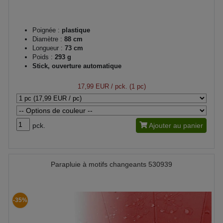
Poignée :
plastique
Diamètre :
88 cm
Longueur :
73 cm
Poids :
293 g
Stick, ouverture automatique
17,99 EUR
/ pck. (1 pc)
pck.
Ajouter au panier
Parapluie à motifs changeants 530939
-35%