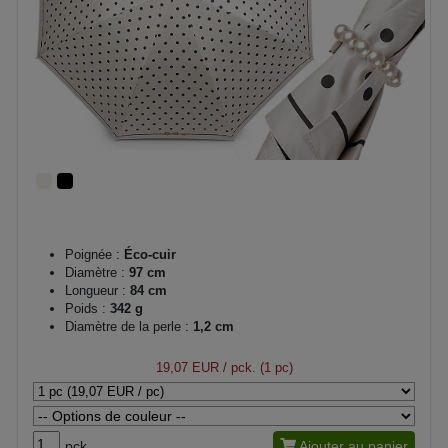
Poignée :
Éco-cuir
Diamètre :
97 cm
Longueur :
84 cm
Poids :
342 g
Diamètre de la perle :
1,2 cm
19,07 EUR
/ pck. (1 pc)
pck.
Ajouter au panier