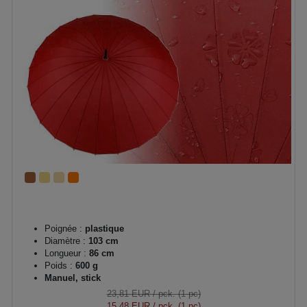
Poignée :
plastique
Diamètre :
103 cm
Longueur :
86 cm
Poids :
600 g
Manuel, stick
23,81 EUR
/ pck. (1 pc)
15,48 EUR
/ pck. (1 pc)