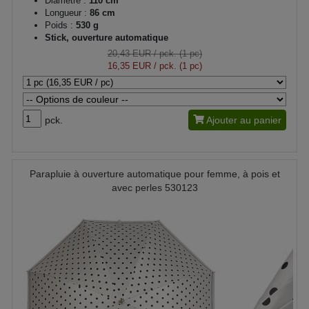
Diamètre :
110 cm
Longueur :
86 cm
Poids :
530 g
Stick, ouverture automatique
20,43 EUR
/ pck. (1 pc)
16,35 EUR
/ pck. (1 pc)
pck.
Ajouter au panier
Parapluie à ouverture automatique pour femme, à pois et
avec perles 530123