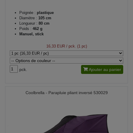
Poignée :
plastique
Diamètre :
105 cm
Longueur :
80 cm
Poids :
462 g
Manuel, stick
16,33 EUR
/ pck. (1 pc)
pck.
Ajouter au panier
Coolbrella - Parapluie pliant inversé 530029