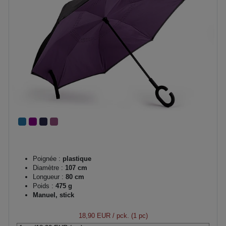
Poignée :
plastique
Diamètre :
107 cm
Longueur :
80 cm
Poids :
475 g
Manuel, stick
18,90 EUR
/ pck. (1 pc)