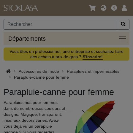
Langue
Offre
Logi
/
principa
Devise
Dépa
Départements
Vous êtes un professionnel, une entreprise et souhaitez faire
des achats à prix de gros ?
S'inscrire!
Accessoires de mode
Parapluies et imperméables
Parapluie-canne pour femme
Parapluie-canne pour femme
Parapluies nus pour femmes
dans de nombreuses couleurs et
designs. Magique, transparent,
irisé, aux décors variés. Avez-
vous déjà vu un parapluie
pagode ? Si vous regardez