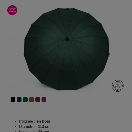
Poignée :
en bois
Diamètre :
113 cm
Longueur :
96 cm