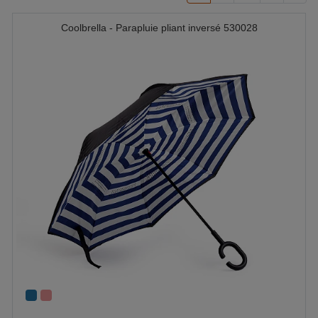
Coolbrella - Parapluie pliant inversé 530028