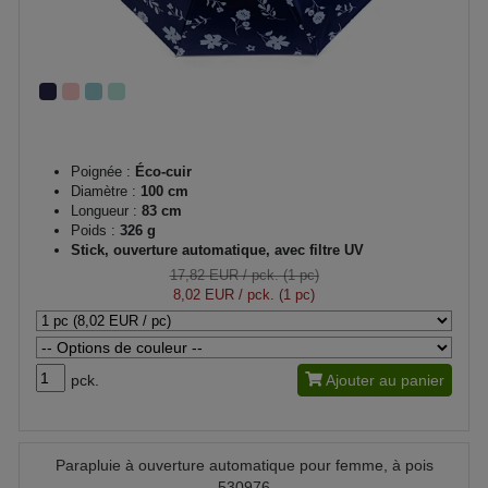
Poignée :
Éco-cuir
Diamètre :
100 cm
Longueur :
83 cm
Poids :
326 g
Stick, ouverture automatique, avec filtre UV
17,82 EUR
/ pck. (1 pc)
8,02 EUR
/ pck. (1 pc)
pck.
Ajouter au panier
Parapluie à ouverture automatique pour femme, à pois
530976