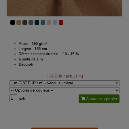
Poids :
195 g/m²
Largeur :
155 cm
Rétrécissement du tissu :
10 - 15 %
à partir de 1 m
Décoratif
5,87 EUR
/ pck. (1 m)
pck.
Ajouter au panier