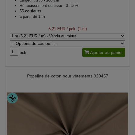
Largeur :
155 - 160 cm
Rétrécissement du tissu :
3 - 5 %
55
couleurs
à partir de 1 m
5,21 EUR
/ pck. (1 m)
pck.
Ajouter au panier
Popeline de coton pour vêtements 920457