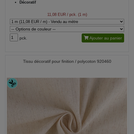
Décoratif
11,08 EUR
/ pck. (1 m)
pck.
Ajouter au panier
Tissu décoratif pour finition / polycoton 920460