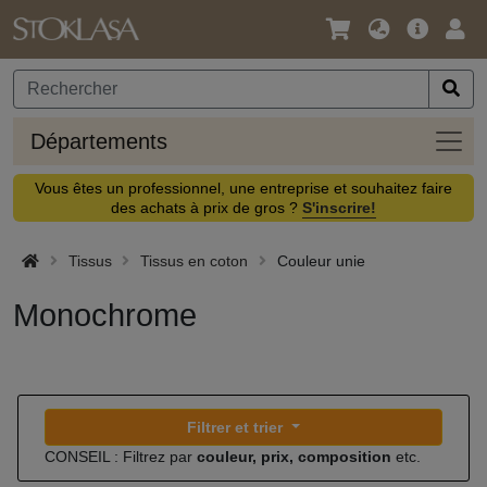
Langue
Offre
Logi
/
principa
Devise
Dépa
Départements
Vous êtes un professionnel, une entreprise et souhaitez faire
des achats à prix de gros ?
S'inscrire!
Tissus
Tissus en coton
Couleur unie
Monochrome
Filtrer et trier
CONSEIL : Filtrez par
couleur, prix, composition
etc.