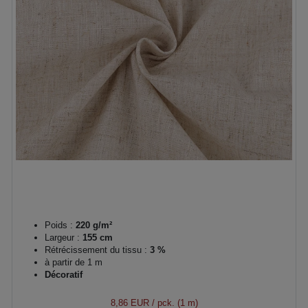
Poids :
220 g/m²
Largeur :
155 cm
Rétrécissement du tissu :
3 %
à partir de 1 m
Décoratif
8,86 EUR
/ pck. (1 m)