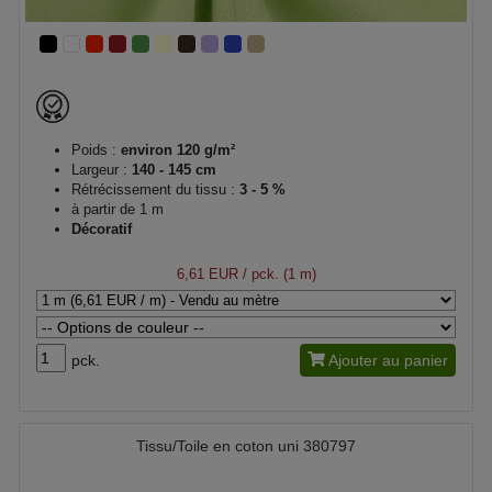
Poids :
environ 120 g/m²
Largeur :
140 - 145 cm
Rétrécissement du tissu :
3 - 5 %
à partir de 1 m
Décoratif
6,61 EUR
/ pck. (1 m)
pck.
Ajouter au panier
Tissu/Toile en coton uni 380797