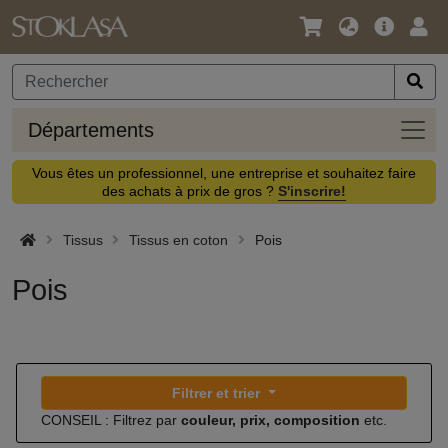
Langue
Offre
Logi
/
principa
Devise
Dépa
Départements
Vous êtes un professionnel, une entreprise et souhaitez faire
des achats à prix de gros ?
S'inscrire!
Tissus
Tissus en coton
Pois
Pois
Filtrer et trier
CONSEIL : Filtrez par
couleur, prix, composition
etc.