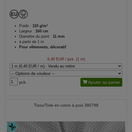
Poids :
110 g/m²
Largeur :
160 cm
Diamètre du point :
11 mm
à partir de 1 m
Pour vêtements, décoratif
6,40 EUR
/ pck. (1 m)
pck.
Ajouter au panier
Tissu/Toile en coton à pois 380798