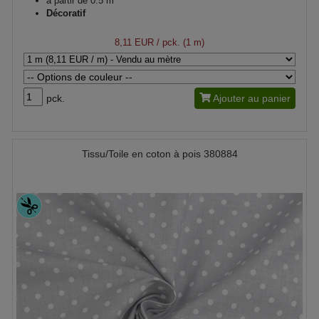
à partir de 0.5 m
Décoratif
8,11 EUR
/ pck. (1 m)
pck.
Ajouter au panier
Tissu/Toile en coton à pois 380884