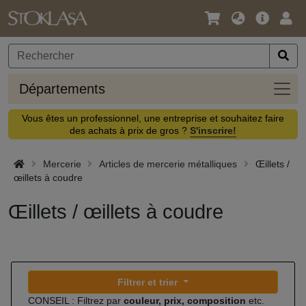
Langue
Offre
Logi
/
principa
Devise
Dépa
Départements
Vous êtes un professionnel, une entreprise et souhaitez faire
des achats à prix de gros ?
S'inscrire!
Mercerie
Articles de mercerie métalliques
Œillets /
œillets à coudre
Œillets / œillets à coudre
Filtrer et trier
CONSEIL : Filtrez par
couleur, prix, composition
etc.