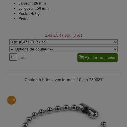
Largeur :
26 mm
Longueur :
54 mm
Poids :
4,7 g
Pivot
1,41 EUR
/ pck. (3 pc)
pck.
Ajouter au panier
Chaîne à billes avec fermoir, 10 cm 730687
-30%